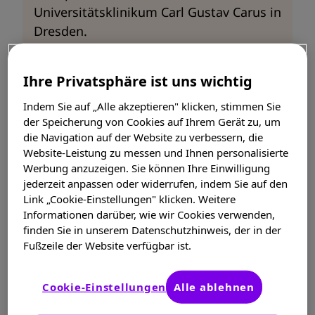
Universitätsklinikum Carl Gustav Carus in
Dresden.
Ihre Privatsphäre ist uns wichtig
MS PERSÖNLICH:
Herr Professor Ziemssen,
was soll „Brain Health“ bezwecken?
Indem Sie auf „Alle akzeptieren" klicken, stimmen Sie
der Speicherung von Cookies auf Ihrem Gerät zu, um
PROF. ZIEMSSEN
: Es hat in den vergangenen
die Navigation auf der Website zu verbessern, die
Website-Leistung zu messen und Ihnen personalisierte
Jahren erhebliche Fortschritte bei den
Werbung anzuzeigen. Sie können Ihre Einwilligung
Behandlungsmöglichkeiten der Multiplen Sklerose
jederzeit anpassen oder widerrufen, indem Sie auf den
gegeben. Mit der Initiative möchten wir erreichen,
Link „Cookie-Einstellungen" klicken. Weitere
dass diese Möglichkeiten konsequent genutzt
Informationen darüber, wie wir Cookies verwenden,
werden und die MS insgesamt effektiver
finden Sie in unserem Datenschutzhinweis, der in der
behandelt wird. Dabei geht es nicht nur um die
Fußzeile der Website verfügbar ist.
medikamentöse Therapie. Ziel ist vielmehr ein
ganzheitlicher Ansatz mit einer frühzeitigen
Cookie-Einstellungen
Alle ablehnen
Diagnose und einer konsequenten Behandlung
zur Eindämmung der Krankheitsaktivität.