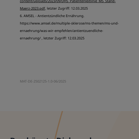
content/uploads/2023/09/DHS_Patientenleitlinie_MS_Stand-
Maerz-2023.pdf
, letzter Zugriff: 12.03.2025
6. AMSEL - Antientzündliche Ernährung.
https://www.amsel.de/multiple-sklerose/ms-themen/ms-und-
ernaehrung/was-wir-empfehlen/antientzuendliche-
ernaehrung/
, letzter Zugriff: 12.03.2025
MAT-DE-2502125-1.0-06/2025