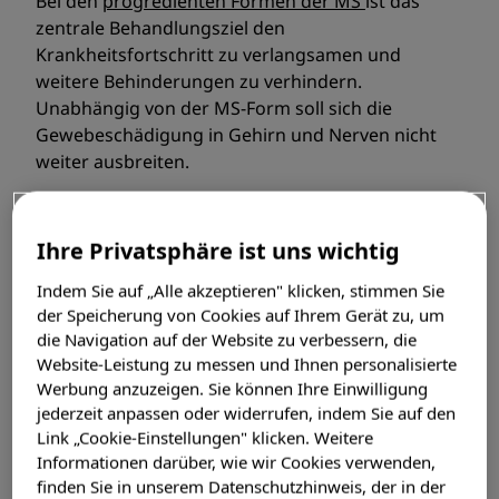
Bei den
progredienten Formen der MS
ist das
zentrale Behandlungsziel den
Krankheitsfortschritt zu verlangsamen und
weitere Behinderungen zu verhindern.
Unabhängig von der MS-Form soll sich die
Gewebeschädigung in Gehirn und Nerven nicht
weiter ausbreiten.
Ihre Privatsphäre ist uns wichtig
Bei der Behandlung der MS spielt der
Indem Sie auf „Alle akzeptieren" klicken, stimmen Sie
Zeitpunkt eine wichtige Rolle
der Speicherung von Cookies auf Ihrem Gerät zu, um
die Navigation auf der Website zu verbessern, die
Wann Du mit einer Therapie beginnst, kann
Website-Leistung zu messen und Ihnen personalisierte
den Krankheitsverlauf beeinflussen. Denn je
Werbung anzuzeigen. Sie können Ihre Einwilligung
später eine wirksame Therapie einsetzt, desto
jederzeit anpassen oder widerrufen, indem Sie auf den
höher ist das Risiko, dass entstandene
Link „Cookie-Einstellungen" klicken. Weitere
Einschränkungen bleiben. Wird die Aktivität
Informationen darüber, wie wir Cookies verwenden,
der MS jedoch schnell und langfristig
finden Sie in unserem Datenschutzhinweis, der in der