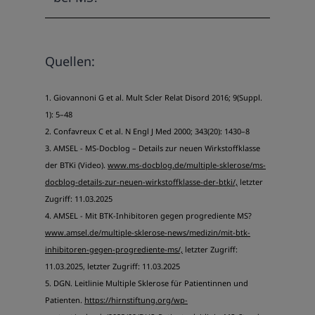
Quellen:
1. Giovannoni G et al. Mult Scler Relat Disord 2016; 9(Suppl.
1): 5–48
2. Confavreux C et al. N Engl J Med 2000; 343(20): 1430–8
3. AMSEL - MS-Docblog – Details zur neuen Wirkstoffklasse
der BTKi (Video).
www.ms-docblog.de/multiple-sklerose/ms-
docblog-details-zur-neuen-wirkstoffklasse-der-btki/,
letzter
Zugriff: 11.03.2025
4. AMSEL - Mit BTK-Inhibitoren gegen progrediente MS?
www.amsel.de/multiple-sklerose-news/medizin/mit-btk-
inhibitoren-gegen-progrediente-ms/,
letzter Zugriff:
11.03.2025, letzter Zugriff: 11.03.2025
5. DGN. Leitlinie Multiple Sklerose für Patientinnen und
Patienten.
https://hirnstiftung.org/wp-