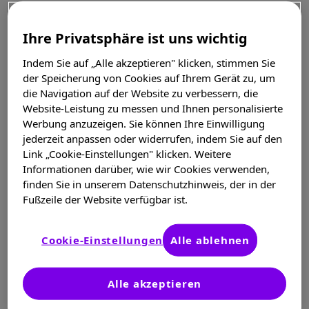
Zur Person
Ihre Privatsphäre ist uns wichtig
Professor Penner ist Diplom-Psychologin
Indem Sie auf „Alle akzeptieren" klicken, stimmen Sie
und Neurowissenschaftlerin. Sie hat im
der Speicherung von Cookies auf Ihrem Gerät zu, um
Jahr 2015 in Düsseldorf das Zentrum
die Navigation auf der Website zu verbessern, die
COGITO am Life Science Center
Website-Leistung zu messen und Ihnen personalisierte
Werbung anzuzeigen. Sie können Ihre Einwilligung
gegründet. Daneben ist sie in Lehre und
jederzeit anpassen oder widerrufen, indem Sie auf den
Forschung an der Neurologie der
Link „Cookie-Einstellungen" klicken. Weitere
Heinrich-Heine-Universität Düsseldorf
Informationen darüber, wie wir Cookies verwenden,
tätig.
finden Sie in unserem Datenschutzhinweis, der in der
Fußzeile der Website verfügbar ist.
PROF. PENNER:
Fatigue ist das französische
Cookie-Einstellungen
Alle ablehnen
Wort für Müdigkeit. Jedoch vom medizinischen
Konzept her ist Fatigue etwas komplett anderes.
Müdigkeit kennen wir beispielsweise sehr gut,
Alle akzeptieren
wenn wir abends von einem langen Arbeitstag