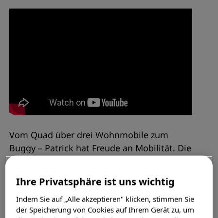
Vom Quad über drei Wohnmobile zum
Buggy – Patrick hat Freude an Mobilität. Die
hat er sich auch mit Multipler Sklerose
bewahrt, genau wie seine lebensbejahende
Ihre Privatsphäre ist uns wichtig
Einstellung. „Man lebt nur einmal, ob mit
Indem Sie auf „Alle akzeptieren" klicken, stimmen Sie
oder ohne MS“ lautet sein Motto und das
der Speicherung von Cookies auf Ihrem Gerät zu, um
treibt ihn an, sein Leben in vollen Zügen zu