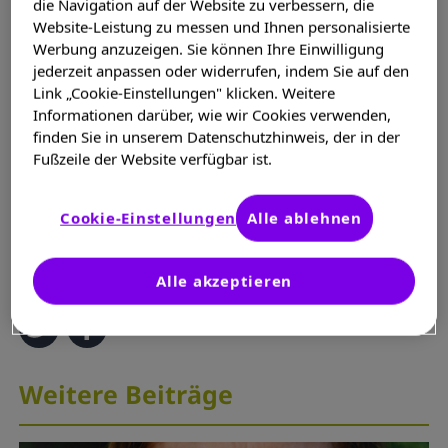
die Navigation auf der Website zu verbessern, die
genießen. Klar, es gibt auch
Website-Leistung zu messen und Ihnen personalisierte
Einschränkungen, aber das kann den
Werbung anzuzeigen. Sie können Ihre Einwilligung
gelernten Metallbauer nicht aufhalten. „Es
jederzeit anpassen oder widerrufen, indem Sie auf den
Link „Cookie-Einstellungen" klicken. Weitere
heißt ja nicht, dass man nichts mehr kann
Informationen darüber, wie wir Cookies verwenden,
oder nichts mehr darf, nur weil man MS
finden Sie in unserem Datenschutzhinweis, der in der
hat“, sagt Patrick. Er probiert Dinge aus und
Fußzeile der Website verfügbar ist.
bleibt flexibel. Wenn etwas nicht geht, geht
sicher etwas anderes.
Cookie-Einstellungen
Alle ablehnen
MAT-DE-2101378
Alle akzeptieren
Weitere Beiträge