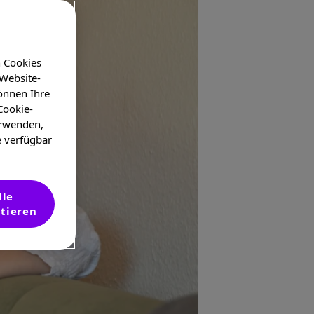
n Cookies
 Website-
önnen Ihre
Cookie-
erwenden,
e verfügbar
lle
tieren