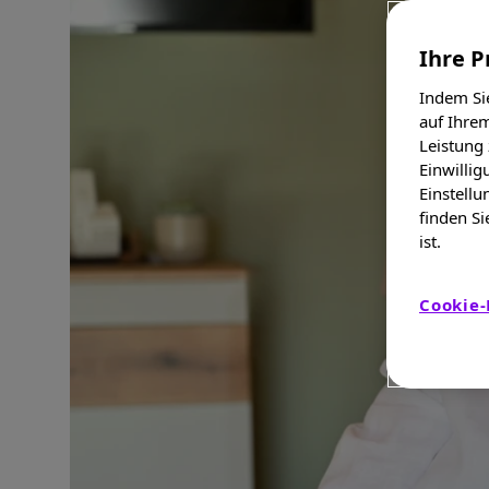
Ihre P
Indem Sie
auf Ihrem
Leistung
Einwillig
Einstellu
finden Si
ist.
Cookie-