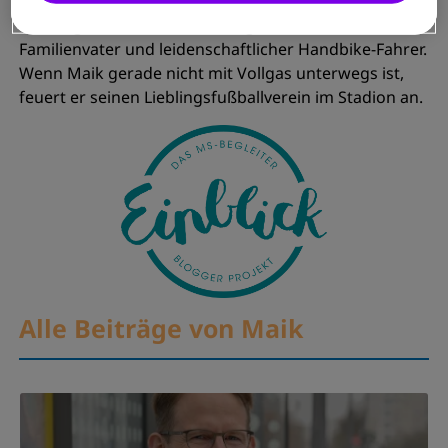
MS-Diagnose: 2002, SPMS-Diagnose: seit 2014.
Familienvater und leidenschaftlicher Handbike-Fahrer.
Wenn Maik gerade nicht mit Vollgas unterwegs ist,
feuert er seinen Lieblingsfußballverein im Stadion an.
Alle Beiträge von Maik