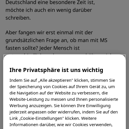
Deutschland eine besondere Zeit ist,
möchte ich auch ein wenig darüber
schreiben.
Aber fangen wir erst einmal mit der
grundsätzlichen Frage an, ob man mit MS
fasten sollte? Jeder Mensch ist
unterschiedlich und genauso verhält es sich
auch mit der individuellen MS-Erkrankung
Ihre Privatsphäre ist uns wichtig
jedes Einzelnen. Man kann nicht partout
sagen, dass Fasten für jeden MS-Patienten
Indem Sie auf „Alle akzeptieren" klicken, stimmen Sie
vor- oder nachteilig ist. Vor Beginn sollte
der Speicherung von Cookies auf Ihrem Gerät zu, um
die Navigation auf der Website zu verbessern, die
daher unbedingt ein Gespräch beim Arzt
Website-Leistung zu messen und Ihnen personalisierte
und ein engmaschiges Monitoring erfolgen.
Werbung anzuzeigen. Sie können Ihre Einwilligung
Solange es die medikamentöse Therapie
jederzeit anpassen oder widerrufen, indem Sie auf den
nicht negativ beeinflusst, sollte es aber
Link „Cookie-Einstellungen" klicken. Weitere
Informationen darüber, wie wir Cookies verwenden,
möglich sein. Nicht zu unterschätzen ist