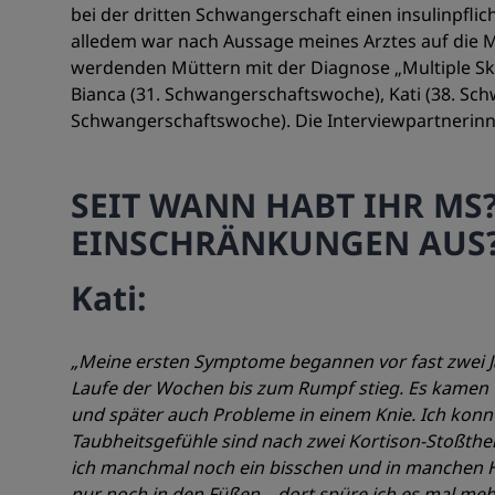
bei der dritten Schwangerschaft einen insulinpfli
alledem war nach Aussage meines Arztes auf die M
werdenden Müttern mit der Diagnose „Multiple Skl
Bianca (31. Schwangerschaftswoche), Kati (38. Sc
Schwangerschaftswoche). Die Interviewpartnerinn
SEIT WANN HABT IHR MS?
EINSCHRÄNKUNGEN AUS? 
Kati:
„Meine ersten Symptome begannen vor fast zwei J
Laufe der Wochen bis zum Rumpf stieg. Es kamen
und später auch Probleme in einem Knie. Ich konn
Taubheitsgefühle sind nach zwei Kortison-Stoßth
ich manchmal noch ein bisschen und in manchen Ho
nur noch in den Füßen – dort spüre ich es mal meh