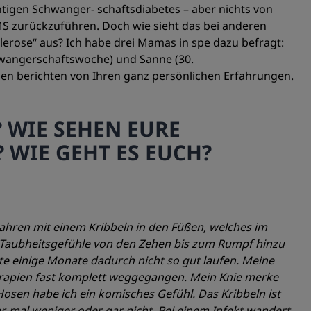
chtigen Schwanger- schaftsdiabetes – aber nichts von
S zurückzuführen. Doch wie sieht das bei anderen
erose“ aus? Ich habe drei Mamas in spe dazu befragt:
hwangerschaftswoche) und Sanne (30.
en berichten von Ihren ganz persönlichen Erfahrungen.
 WIE SEHEN EURE
WIE GEHT ES EUCH?
ahren mit einem Kribbeln in den Füßen, welches im
 Taubheitsgefühle von den Zehen bis zum Rumpf hinzu
te einige Monate dadurch nicht so gut laufen. Meine
erapien fast komplett weggegangen. Mein Knie merke
sen habe ich ein komisches Gefühl. Das Kribbeln ist
r, mal weniger oder gar nicht. Bei einem Infekt wandert