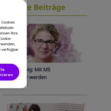
Weitere Beiträge
n Cookies
 Website-
önnen Ihre
Cookie-
erwenden,
e verfügbar
Prof. Hellwig: Mit MS
lle
tieren
schwanger werden