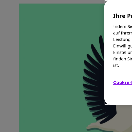
Ihre P
Indem Sie
auf Ihrem
Leistung
Einwillig
Einstellu
finden Si
ist.
Cookie-