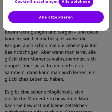
Cookie-Einstellungen
Alle ablehnen
chronischen Erkrankung wie MS durchaus
glücklich sein können.
Alle akzeptieren
Natürlich hat jeder von uns seine
Beeinträchtigungen und Sorgen – und diese
können, wie bei mir beispielsweise die
Fatigue, auch schon mal die Lebensqualität
beeinträchtigen. Aber wenn man lernt, alle
glücklichen Momente wahrzunehmen, sich
doppelt über sie zu freuen und sie zu
sammeln, dann kann man auch lernen, ein
glückliches Leben zu haben.
Es gibt eine schöne Möglichkeit, sich
glückliche Momente zu bewahren: Man
kann sie bewusst auf kleine Zettelchen