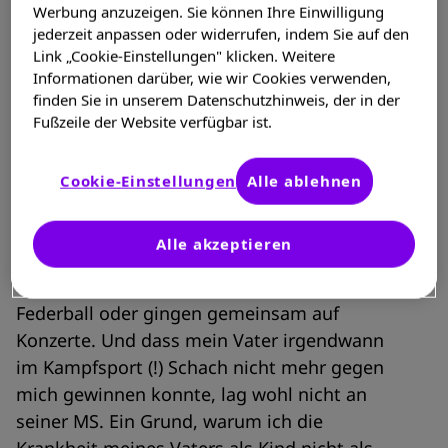
Werbung anzuzeigen. Sie können Ihre Einwilligung
jederzeit anpassen oder widerrufen, indem Sie auf den
Link „Cookie-Einstellungen" klicken. Weitere
Informationen darüber, wie wir Cookies verwenden,
finden Sie in unserem Datenschutzhinweis, der in der
Fußzeile der Website verfügbar ist.
Als Kind habe ich meinen Vater nicht als
„krank“ wahrgenommen. Zwar konnten wir
Cookie-Einstellungen
Alle ablehnen
nicht gemeinsam einen Marathon laufen
oder den Mount Everest besteigen, aber das
Alle akzeptieren
stand eh nie auf meiner Prioritätenliste.
Stattdessen fuhren wir Fahrrad, spielten
Federball oder gingen gemeinsam auf
Konzerte. Und dass mein Vater irgendwann
im Kampfsport (!) Schach nicht mehr gegen
mich gewinnen konnte, lag wohl nicht an
seiner MS. Ein Grund, warum ich die