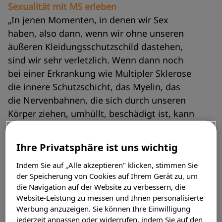
Sexualität mit MS erleben
„In jenen Momenten, in denen wir Sex
haben, also dann, wenn wir ohne unseren
äußeren Kleidungsschutzschild dastehen,
sind wir sehr verletzlich. Wenn dann noch
bei einer Erkrankung wie Multipler Sklerose
die innere Schutzschicht, das Myelin, das
die Nervenbahnen, die sich durch unseren
Körper ziehen, umhüllt, beschädigt ist, kann
die Verunsicherung groß sein“, sagt
Bloggerin Heike Führ.
Ihre Privatsphäre ist uns wichtig
MS-Betroffene und ihre Partner haben zum
Indem Sie auf „Alle akzeptieren" klicken, stimmen Sie
der Speicherung von Cookies auf Ihrem Gerät zu, um
Thema „Sexualität und MS“ Stellung
die Navigation auf der Website zu verbessern, die
genommen. Sie beschreiben, wie die MS mit
Website-Leistung zu messen und Ihnen personalisierte
ihren tausend Gesichtern die eigene
Werbung anzuzeigen. Sie können Ihre Einwilligung
Körperwahrnehmung und damit auch den
jederzeit anpassen oder widerrufen, indem Sie auf den