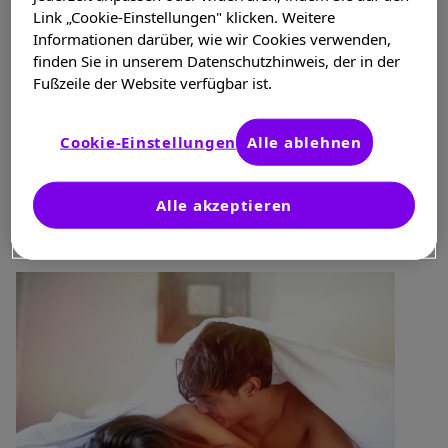
Link „Cookie-Einstellungen" klicken. Weitere
Sex verändert hat und wie es ihnen
Informationen darüber, wie wir Cookies verwenden,
gelungen ist, diese Veränderungen in etwas
finden Sie in unserem Datenschutzhinweis, der in der
Positives zu verwandeln. Was ihnen
Fußzeile der Website verfügbar ist.
geholfen hat? Vor allem über Sex zu reden,
über den eigenen Körper und über das, was
Cookie-Einstellungen
Alle ablehnen
ihnen guttut und was nicht.
Habe ich noch Spaß am Sex? Habe ich
Alle akzeptieren
überhaupt welchen?