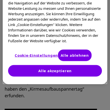
die Navigation auf der Website zu verbessern, die
kommt dann langsam Vorfreude bei vielen
Website-Leistung zu messen und Ihnen personalisierte
Bewohnern auf. Die einen freuen sich bis
Werbung anzuzeigen. Sie können Ihre Einwilligung
ins Unendliche und die anderen bekommen
jederzeit anpassen oder widerrufen, indem Sie auf den
die Krise und verreisen in der Zeit der
Link „Cookie-Einstellungen" klicken. Weitere
Kirmes.
Informationen darüber, wie wir Cookies verwenden,
finden Sie in unserem Datenschutzhinweis, der in der
Fußzeile der Website verfügbar ist.
Bereits den Sonntag vor der Eröffnung
(immer der erste Mittwoch nach
Cookie-Einstellungen
Alle ablehnen
Allerheiligen) dieses Mega-Events tummeln
sich unzählige Menschen in den Gassen, um
sich den Aufbau der Attraktionen
Alle akzeptieren
anzusehen. Auch Natalie und ich schauen
uns das an, nur anders als andere. Wir
haben den „Kirmesaufbauspannertag“
erfunden.