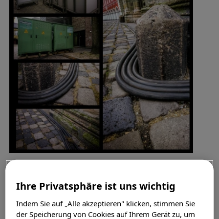
Sobald ein Strippenzieh-Unternehmen Ende
Ihre Privatsphäre ist uns wichtig
Oktober in die Stadt kommt und
kilometerlange und Zentimeter starke
Indem Sie auf „Alle akzeptieren" klicken, stimmen Sie
Stromkabel durch die halbe Altstadt legt,
der Speicherung von Cookies auf Ihrem Gerät zu, um