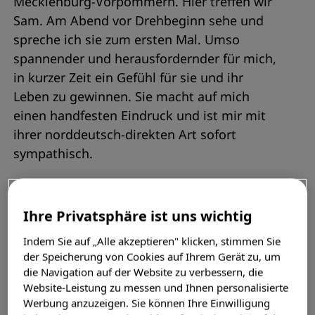
Mecklenburg-Vorpommern. Hier treffen wir
Sam. Am Abend vor Drehbeginn sehe und
spreche ich sie zum ersten Mal. Umso
spannender und herausfordernder für mich,
in kurzer Zeit ein Gefühl für sie und ihr
Leben zu gewinnen. Sie macht auf mich
einen handfesten Eindruck und ist mir mit
ihrer norddeutsch-direkten Art sofort
sympathisch.
Hund, Katze, Haus
Ihre Privatsphäre ist uns wichtig
Am nächsten Morgen werden das Team und
Indem Sie auf „Alle akzeptieren" klicken, stimmen Sie
ich von zwei aufgeregten Hunden und einer
der Speicherung von Cookies auf Ihrem Gerät zu, um
strahlenden Sam am Eingangstor zu ihrem
die Navigation auf der Website zu verbessern, die
Haus und Grundstück begrüßt. Wir machen
Website-Leistung zu messen und Ihnen personalisierte
uns sogleich an die Dreharbeiten, denn die
Werbung anzuzeigen. Sie können Ihre Einwilligung