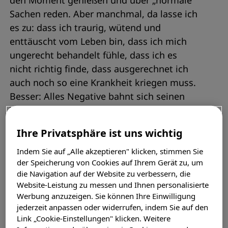
den Moment genießen und über „normale“
Sachen reden. Aber manchmal, da lasse ich
es zu: dass ich traurig, wütend und
enttäuscht vom Leben bin, dass ich mich
ungerecht behandelt fühle, dass ich es
nicht richtig finde, dass ausgerechnet ich
auch noch so eine Krankheit kriegen muss.
Besser: Alles Negative bahnt sich seinen
Weg.
Ihre Privatsphäre ist uns wichtig
Die Gedanken sind frei?
Mitnichten!
Indem Sie auf „Alle akzeptieren" klicken, stimmen Sie
der Speicherung von Cookies auf Ihrem Gerät zu, um
die Navigation auf der Website zu verbessern, die
Dass ich das Gefühl haben muss, in meiner
Website-Leistung zu messen und Ihnen personalisierte
Lebensplanung eingeschränkt zu sein, dass
Werbung anzuzeigen. Sie können Ihre Einwilligung
sogar mein Vorstellungsvermögen
jederzeit anpassen oder widerrufen, indem Sie auf den
Link „Cookie-Einstellungen" klicken. Weitere
eingeschränkt ist, wird dann offenbar. „Die