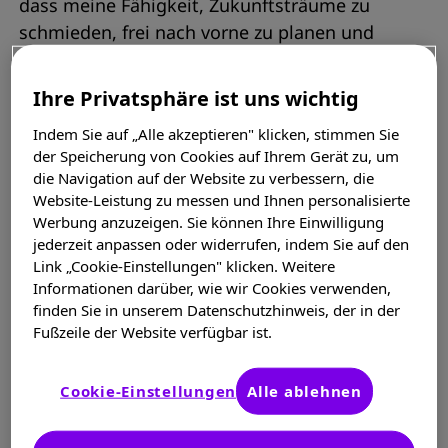
dass meine Fähigkeit, Zukunftsträume zu
schmieden, frei nach vorne zu planen und
mich gelegentlich in „Schnapsideen“ zu
verrennen, stark eingeschränkt ist, seitdem
Ihre Privatsphäre ist uns wichtig
ich MS habe.
Indem Sie auf „Alle akzeptieren" klicken, stimmen Sie
der Speicherung von Cookies auf Ihrem Gerät zu, um
In der ersten Zeit nach der Diagnose, als die
die Navigation auf der Website zu verbessern, die
Verleugnung und das Ablehnen der
Website-Leistung zu messen und Ihnen personalisierte
Diagnose noch die Oberhand hatten, war
Werbung anzuzeigen. Sie können Ihre Einwilligung
ich noch ziemlich gut darin, wilde
jederzeit anpassen oder widerrufen, indem Sie auf den
Link „Cookie-Einstellungen" klicken. Weitere
Zukunftspläne zu schmieden – ob diese
Informationen darüber, wie wir Cookies verwenden,
realistisch waren oder nicht. Aber nach und
finden Sie in unserem Datenschutzhinweis, der in der
nach erlebe ich die Erkenntnis, dass diese
Fußzeile der Website verfügbar ist.
Krankheit doch ziemlich einschränkend ist,
immer stärker.
Cookie-Einstellungen
Alle ablehnen
Es gibt sie nach wie vor, die Ideen: Im