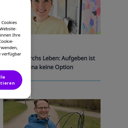
n Cookies
 Website-
önnen Ihre
Katharina
Cookie-
erwenden,
e verfügbar
Mit MS durchs Leben: Aufgeben ist
für Katharina keine Option
lle
tieren