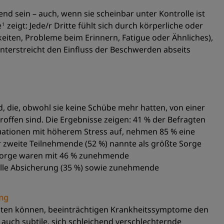
nd sein – auch, wenn sie scheinbar unter Kontrolle ist
e
zeigt: Jede/r Dritte fühlt sich durch körperliche oder
1
eiten, Probleme beim Erinnern, Fatigue oder Ähnliches),
 unterstreicht den Einfluss der Beschwerden abseits
 die, obwohl sie keine Schübe mehr hatten, von einer
offen sind. Die Ergebnisse zeigen: 41 % der Befragten
uationen mit höherem Stress auf, nehmen 85 % eine
zweite Teilnehmende (52 %) nannte als größte Sorge
e Sorge waren mit 46 % zunehmende
ielle Absicherung (35 %) sowie zunehmende
ung
sten können, beeinträchtigen Krankheitssymptome den
 auch subtile, sich schleichend verschlechternde