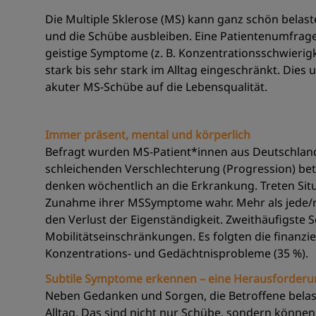
Die Multiple Sklerose (MS) kann ganz schön belaste
und die Schübe ausbleiben. Eine Patientenumfrag
geistige Symptome (z. B. Konzentrationsschwierigk
stark bis sehr stark im Alltag eingeschränkt. Dies
akuter MS-Schübe auf die Lebensqualität.
Immer präsent, mental und körperlich
Befragt wurden MS-Patient*innen aus Deutschland,
schleichenden Verschlechterung (Progression) betr
denken wöchentlich an die Erkrankung. Treten Sit
Zunahme ihrer MSSymptome wahr. Mehr als jede/r 
den Verlust der Eigenständigkeit. Zweithäufigst
Mobilitätseinschränkungen. Es folgten die finanz
Konzentrations- und Gedächtnisprobleme (35 %).
Subtile Symptome erkennen – eine Herausforder
Neben Gedanken und Sorgen, die Betroffene bela
Alltag. Das sind nicht nur Schübe, sondern können