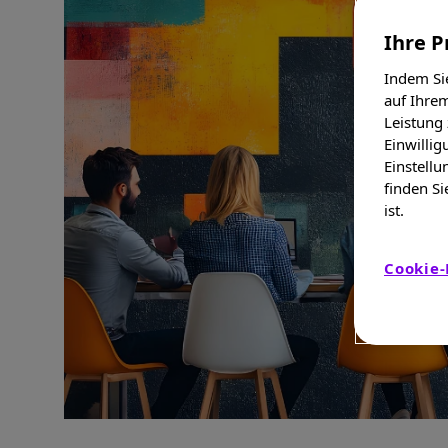
Ihre P
Indem Sie
auf Ihrem
Leistung
Einwillig
Einstellu
finden Si
ist.
Cookie-